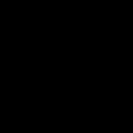
SUBMIT