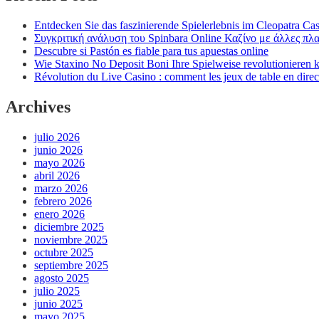
Entdecken Sie das faszinierende Spielerlebnis im Cleopatra Ca
Συγκριτική ανάλυση του Spinbara Online Καζίνο με άλλες πλ
Descubre si Pastón es fiable para tus apuestas online
Wie Staxino No Deposit Boni Ihre Spielweise revolutionieren 
Révolution du Live Casino : comment les jeux de table en direc
Archives
julio 2026
junio 2026
mayo 2026
abril 2026
marzo 2026
febrero 2026
enero 2026
diciembre 2025
noviembre 2025
octubre 2025
septiembre 2025
agosto 2025
julio 2025
junio 2025
mayo 2025