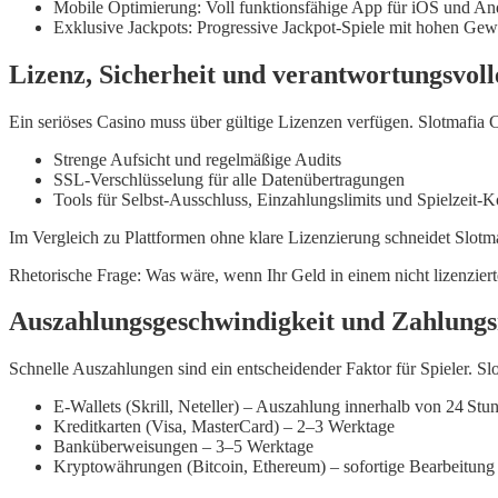
Mobile Optimierung: Voll funktionsfähige App für iOS und An
Exklusive Jackpots: Progressive Jackpot‑Spiele mit hohen Ge
Lizenz, Sicherheit und verantwortungsvoll
Ein seriöses Casino muss über gültige Lizenzen verfügen. Slotmafia 
Strenge Aufsicht und regelmäßige Audits
SSL‑Verschlüsselung für alle Datenübertragungen
Tools für Selbst‑Ausschluss, Einzahlungslimits und Spielzeit‑K
Im Vergleich zu Plattformen ohne klare Lizenzierung schneidet Slotma
Rhetorische Frage: Was wäre, wenn Ihr Geld in einem nicht lizenzier
Auszahlungsgeschwindigkeit und Zahlung
Schnelle Auszahlungen sind ein entscheidender Faktor für Spieler. Slo
E‑Wallets (Skrill, Neteller) – Auszahlung innerhalb von 24 Stu
Kreditkarten (Visa, MasterCard) – 2–3 Werktage
Banküberweisungen – 3–5 Werktage
Kryptowährungen (Bitcoin, Ethereum) – sofortige Bearbeitung