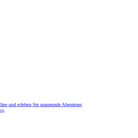
nline und erleben Sie spannende Abenteuer
μες