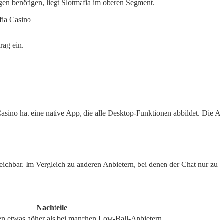
en benötigen, liegt Slotmafia im oberen Segment.
fia Casino
ag ein.
sino hat eine native App, die alle Desktop‑Funktionen abbildet. Die Ap
chbar. Im Vergleich zu anderen Anbietern, bei denen der Chat nur zu Bü
Nachteile
 etwas höher als bei manchen Low‑Ball‑Anbietern