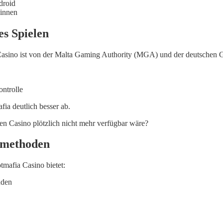
droid
winnen
es Spielen
Casino ist von der Malta Gaming Authority (MGA) und der deutschen Gl
ontrolle
fia deutlich besser ab.
ten Casino plötzlich nicht mehr verfügbar wäre?
smethoden
tmafia Casino bietet:
nden