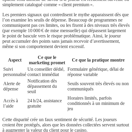
simplement catalogué comme « client premium ».
Les premiers signaux qui contredisent le mythe apparaissent dès que
l’on examine les seuils de dépense. Beaucoup de programmes ne
communiquent pas ces limites, ou les fixent à des niveaux très élevés
(par exemple 10 000 € de mise mensuelle) qui dépassent largement
le point de bascule vers le risque problématique. Ainsi, le joueur
peut accumuler des points sans jamais recevoir d’avertissement,
même si son comportement devient excessif.
Ce que le
Aspect
Ce que la pratique montre
marketing promet
Suivi
Un conseiller dédié,
Formulaire générique, délai de
personnalisé
contact immédiat
réponse variable
Notification dès
Alerte de
Seuils souvent très élevés ou non
dépassement du
dépense
communiqués
seuil
Horaires limités, parfois
Accès à
24 h/24, assistance
conditionnés à un minimum de
l’aide
gratuite
jeu
Cette disparité crée un faux sentiment de sécurité. Les joueurs
croient être protégés, alors que les données collectées servent surtout
à augmenter la valeur du client pour le casino.