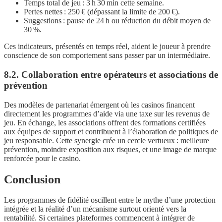
Temps total de jeu : 3 h 30 min cette semaine.
Pertes nettes : 250 € (dépassant la limite de 200 €).
Suggestions : pause de 24 h ou réduction du débit moyen de
30 %.
Ces indicateurs, présentés en temps réel, aident le joueur à prendre
conscience de son comportement sans passer par un intermédiaire.
8.2. Collaboration entre opérateurs et associations de
prévention
Des modèles de partenariat émergent où les casinos financent
directement les programmes d’aide via une taxe sur les revenus de
jeu. En échange, les associations offrent des formations certifiées
aux équipes de support et contribuent à l’élaboration de politiques de
jeu responsable. Cette synergie crée un cercle vertueux : meilleure
prévention, moindre exposition aux risques, et une image de marque
renforcée pour le casino.
Conclusion
Les programmes de fidélité oscillent entre le mythe d’une protection
intégrée et la réalité d’un mécanisme surtout orienté vers la
rentabilité. Si certaines plateformes commencent à intégrer de