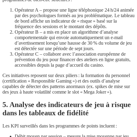
Opérateur A – propose une ligne téléphonique 24 h/24 animée
par des psychologues formés au jeu problématique. Le tableau
de bord affiche un indicateur de « risque » basé sur la
fréquence des sessions et le montant des dépôts.
Opérateur B – a mis en place un algorithme d’analyse
comportementale qui envoie automatiquement un e‑mail
d’avertissement lorsqu’une hausse de 30 % du volume de jeu
est détectée sur une période de sept jours.
Opérateur C – collabore avec l’association européenne de
prévention du jeu pour financer des ateliers en ligne gratuits,
accessibles depuis la page d’accueil du casino.
Ces initiatives reposent sur deux piliers : la formation du personnel
(certification « Responsible Gaming ») et des outils d’analyse
capables de détecter des patterns anormaux (ex. spikes de mise sur
des jeux à haute volatilité comme le slot « Mega Joker »).
5. Analyse des indicateurs de jeu à risque
dans les tableaux de fidélité
Les KPI surveillés dans les programmes de points incluent :
Débit moyen par session – mesure la mise moyenne par jeu.