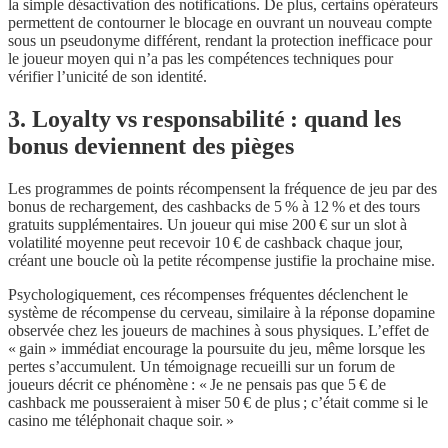
la simple désactivation des notifications. De plus, certains opérateurs
permettent de contourner le blocage en ouvrant un nouveau compte
sous un pseudonyme différent, rendant la protection inefficace pour
le joueur moyen qui n’a pas les compétences techniques pour
vérifier l’unicité de son identité.
3. Loyalty vs responsabilité : quand les
bonus deviennent des pièges
Les programmes de points récompensent la fréquence de jeu par des
bonus de rechargement, des cashbacks de 5 % à 12 % et des tours
gratuits supplémentaires. Un joueur qui mise 200 € sur un slot à
volatilité moyenne peut recevoir 10 € de cashback chaque jour,
créant une boucle où la petite récompense justifie la prochaine mise.
Psychologiquement, ces récompenses fréquentes déclenchent le
système de récompense du cerveau, similaire à la réponse dopamine
observée chez les joueurs de machines à sous physiques. L’effet de
« gain » immédiat encourage la poursuite du jeu, même lorsque les
pertes s’accumulent. Un témoignage recueilli sur un forum de
joueurs décrit ce phénomène : « Je ne pensais pas que 5 € de
cashback me pousseraient à miser 50 € de plus ; c’était comme si le
casino me téléphonait chaque soir. »