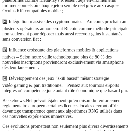
plateformes comme MetaPlayVR testent déjà environnements
tridimensionnels où chaque jeton semble réel grâce aux casques
Oculus Rift compatibles mobile ;
2️⃣ Intégration massive des cryptomonnaies – Au cours prochain an
plusieurs opérateurs annonceront Bitcoin comme méthode principale
non seulement pour déposer mais aussi recevoir gains instantanés
sans conversion fiat ;
3️⃣ Influence croissante des plateformes mobiles & applications
natives – Selon notre veille technologique plus de 80 % des
nouvelles inscriptions proviendront exclusivement via smartphone
dès leur lancement ;
4️⃣ Développement des jeux “skill‑based” mêlant stratégie
vidéo‑gaming & pari traditionnel – Pensez aux tournois eSports
intégrés où compétence joue autant rôle économique que hasard pur.
Basketnews.Net prévoit également qu’en raison du renforcement
réglementaire européen certaines licences locales devront offrir
davantage transparence quant aux algorithmes RNG utilisés dans
ces nouvelles expériences immersives.
Ces évolutions promettent non seulement plus divers divertissements