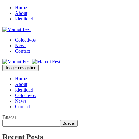
Home
About
Identidad
Colectivos
News
Contact
Toggle navigation
Home
About
Identidad
Colectivos
News
Contact
Buscar
Buscar
Recent Posts