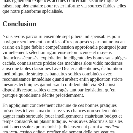
mais également exigences accrues concernant sécurité digitale —
raison supplémentaire pour rester informé via sources fiables telles
que notre plateforme spécialisée.
Conclusion
Nous avons parcouru ensemble sept piliers indispensables pour
naviguer sereinement parmi les offres proposées par tout nouveau
casino en ligne fiable : compréhension approfondie pourquoi jouer
virtuellement, sélection rigoureuse selon licence et moyens
financiers sécurisés, exploitation intelligente des bonus sans pièges
cachés, connaissance précise des machines slots vidéo modernes
ainsi que tables classiques Live Dealer authentiques; élaboration
méthodique de stratégies bancaires solides combinées avec
reconnaissance immédiate quand arrêter; enfin application stricte
mesures techniques garantissant confidentialité via SSL ainsi
dispositifs responsables encouragés tant par législation qu’en
pratique quotidienne décrite précédemment.
En appliquant concrètement chacune de ces bonnes pratiques
présentées ici vous maximiserez vos chances non seulementde
gagner mais surtoutde jouer intelligemment ­ maîtrisant budget et
temps consacrés au plaisir ludique.​ Vous avez désormais tous les
outils nécessaires pour choisir judicieusement parmi
le meilleur
nouveau casino online
, profiter pleinement delle nouveautés