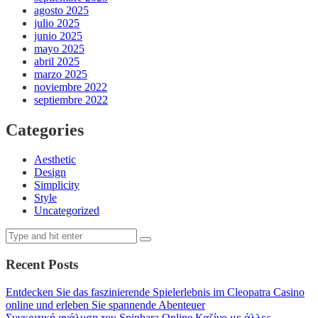
agosto 2025
julio 2025
junio 2025
mayo 2025
abril 2025
marzo 2025
noviembre 2022
septiembre 2022
Categories
Aesthetic
Design
Simplicity
Style
Uncategorized
Recent
Posts
Entdecken Sie das faszinierende Spielerlebnis im Cleopatra Casino
online und erleben Sie spannende Abenteuer
Συγκριτική ανάλυση του Spinbara Online Καζίνο με άλλες