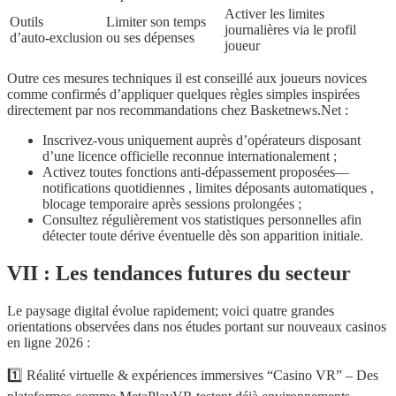
Activer les limites
Outils
Limiter son temps
journalières via le profil
d’auto‑exclusion
ou ses dépenses
joueur
Outre ces mesures techniques il est conseillé aux joueurs novices
comme confirmés d’appliquer quelques règles simples inspirées
directement par nos recommandations chez Basketnews.Net :
Inscrivez-vous uniquement auprès d’opérateurs disposant
d’une licence officielle reconnue internationalement ;
Activez toutes fonctions anti‑dépassement proposées—
notifications quotidiennes , limites déposants automatiques ,
blocage temporaire après sessions prolongées ;
Consultez régulièrement vos statistiques personnelles afin
détecter toute dérive éventuelle dès son apparition initiale.
VII : Les tendances futures du secteur
Le paysage digital évolue rapidement; voici quatre grandes
orientations observées dans nos études portant sur nouveaux casinos
en ligne 2026 :
1️⃣ Réalité virtuelle & expériences immersives “Casino VR” – Des