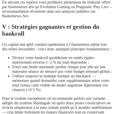
En suivant ces repères vous profiterez pleinement du réalisme offert
par fournisseurs tels qu’Evolution Gaming ou Pragmatic Play Live –
recommandation récurrente dans nos analyses publiées sur
Basketnews.Net.
V : Stratégies gagnantes et gestion du
bankroll
Un capital mal géré conduit rapidement à l’épuisement même lors
des séries favorables ; voici donc quelques principes fondamentaux :
Divisez votre bankroll quotidienne en unités égales
représentant environ 1–2 % du total disponible ;
Fixez une limite maximale perdue chaque jour afin qu’une
mauvaise séance ne menace pas votre budget mensuel global ;
Utilisez toujours la stratégie basique au blackjack —
mémoriser quand demander carte supplémentaire selon votre
total versus carte visible du dealer augmente légèrement vos
chances (+0·5 %) .
Pour la roulette européenne on recommande parfois une variante
allégée du système Martingale où après deux pertes consécutives on
revient simplement à la mise initiale plutôt qu’à doubler indéfiniment
— cela limite fortement les risques financiers tout en conservant