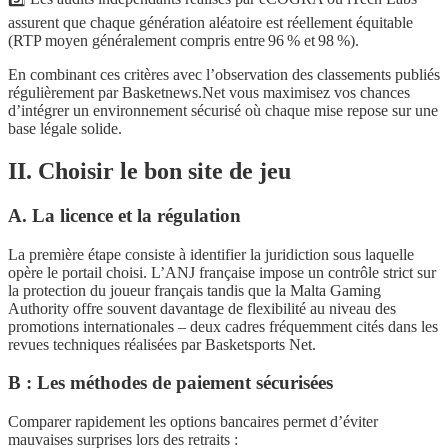
assurent que chaque génération aléatoire est réellement équitable
(RTP moyen généralement compris entre 96 % et 98 %).
En combinant ces critères avec l’observation des classements publiés
régulièrement par Basketnews.Net vous maximisez vos chances
d’intégrer un environnement sécurisé où chaque mise repose sur une
base légale solide.
II. Choisir le bon site de jeu
A. La licence et la régulation
La première étape consiste à identifier la juridiction sous laquelle
opère le portail choisi. L’ANJ française impose un contrôle strict sur
la protection du joueur français tandis que la Malta Gaming
Authority offre souvent davantage de flexibilité au niveau des
promotions internationales – deux cadres fréquemment cités dans les
revues techniques réalisées par Basketsports Net.
B : Les méthodes de paiement sécurisées
Comparer rapidement les options bancaires permet d’éviter
mauvaises surprises lors des retraits :