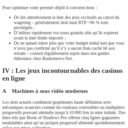
Pour optimiser votre premier dépôt il convient donc :
De lire attentivement la liste des jeux exclusifs au calcul du
wagering – généralement slots haut RTP >96 % sont
privilégiés ;
D’utiliser rapidement vos tours gratuits afin qu’ils expirent
avant la date limite imposée ;
De ne jamais miser plus que votre budget initial tant que vous
n’avez pas confirmé qu’il n’y a aucun frais caché lié aux
retraits – conseil régulièrement repris dans nos guides
éditoriaux chez Basketnews.Net.
IV : Les jeux incontournables des casinos
en ligne
A Machines à sous vidéo modernes
Les slots actuels combinent graphismes haute définition avec
mécaniques avancées comme les rouleaux extensibles ou multipliers
progressifs pouvant atteindre jusqu’à 10 000 fois la mise initiale. Des
titres tels que Book of Shadows Pro offrent cinq lignes gagnantes
modulables ainsi qu’un jackpot progressif alimenté quotidiennement
grâce aux mises collectives.