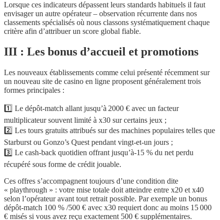
Lorsque ces indicateurs dépassent leurs standards habituels il faut
envisager un autre opérateur – observation récurrente dans nos
classements spécialisés où nous classons systématiquement chaque
critère afin d’attribuer un score global fiable.
III : Les bonus d’accueil et promotions
Les nouveaux établissements comme celui présenté récemment sur
un nouveau site de casino en ligne proposent généralement trois
formes principales :
1️⃣ Le dépôt‑match allant jusqu’à 2000 € avec un facteur
multiplicateur souvent limité à x30 sur certains jeux ;
2️⃣ Les tours gratuits attribués sur des machines populaires telles que
Starburst ou Gonzo’s Quest pendant vingt‑et‑un jours ;
3️⃣ Le cash‑back quotidien offrant jusqu’à‑15 % du net perdu
récupéré sous forme de crédit jouable.
Ces offres s’accompagnent toujours d’une condition dite
« playthrough » : votre mise totale doit atteindre entre x20 et x40
selon l’opérateur avant tout retrait possible. Par exemple un bonus
dépôt‑match 100 % /500 € avec x30 requiert donc au moins 15 000
€ misés si vous avez reçu exactement 500 € supplémentaires.