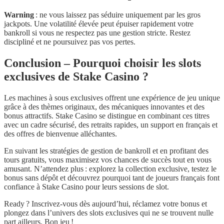
Warning
: ne vous laissez pas séduire uniquement par les gros
jackpots. Une volatilité élevée peut épuiser rapidement votre
bankroll si vous ne respectez pas une gestion stricte. Restez
discipliné et ne poursuivez pas vos pertes.
Conclusion – Pourquoi choisir les slots
exclusives de Stake Casino ?
Les machines à sous exclusives offrent une expérience de jeu unique
grâce à des thèmes originaux, des mécaniques innovantes et des
bonus attractifs. Stake Casino se distingue en combinant ces titres
avec un cadre sécurisé, des retraits rapides, un support en français et
des offres de bienvenue alléchantes.
En suivant les stratégies de gestion de bankroll et en profitant des
tours gratuits, vous maximisez vos chances de succès tout en vous
amusant. N’attendez plus : explorez la collection exclusive, testez le
bonus sans dépôt et découvrez pourquoi tant de joueurs français font
confiance à Stake Casino pour leurs sessions de slot.
Ready ? Inscrivez‑vous dès aujourd’hui, réclamez votre bonus et
plongez dans l’univers des slots exclusives qui ne se trouvent nulle
part ailleurs. Bon jeu !