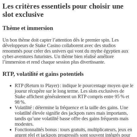
Les critères essentiels pour choisir une
slot exclusive
Thème et immersion
Un bon thème doit capter l’attention dès le premier spin. Les
développeurs de Stake Casino collaborent avec des studios
renommés pour créer des univers qui vont du mythe égyptien aux
cyber‑aventures futuristes. Un thème bien réalisé améliore
l’immersion et rend chaque session plus divertissante.
RTP, volatilité et gains potentiels
RTP (Return to Player) : indique le pourcentage moyen que le
joueur récupère sur le long terme. Les slots exclusives de
Stake affichent généralement un RTP compris entre 95 % et
98 %.
Volatilité : détermine la fréquence et la taille des gains. Une
volatilité élevée signifie des jackpots rares mais importants,
tandis qu’une volatilité basse offre des gains fréquents mais
modestes.
Fonctionnalités bonus : tours gratuits, multiplicateurs, jeux en
argent réel et jackpots progressifs sont souvent intégrés pour