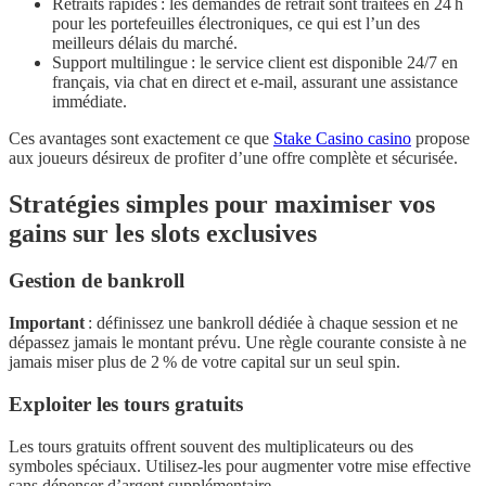
Retraits rapides : les demandes de retrait sont traitées en 24 h
pour les portefeuilles électroniques, ce qui est l’un des
meilleurs délais du marché.
Support multilingue : le service client est disponible 24/7 en
français, via chat en direct et e‑mail, assurant une assistance
immédiate.
Ces avantages sont exactement ce que
Stake Casino casino
propose
aux joueurs désireux de profiter d’une offre complète et sécurisée.
Stratégies simples pour maximiser vos
gains sur les slots exclusives
Gestion de bankroll
Important
: définissez une bankroll dédiée à chaque session et ne
dépassez jamais le montant prévu. Une règle courante consiste à ne
jamais miser plus de 2 % de votre capital sur un seul spin.
Exploiter les tours gratuits
Les tours gratuits offrent souvent des multiplicateurs ou des
symboles spéciaux. Utilisez‑les pour augmenter votre mise effective
sans dépenser d’argent supplémentaire.