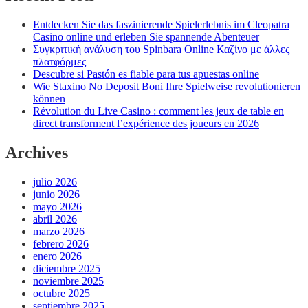
Entdecken Sie das faszinierende Spielerlebnis im Cleopatra
Casino online und erleben Sie spannende Abenteuer
Συγκριτική ανάλυση του Spinbara Online Καζίνο με άλλες
πλατφόρμες
Descubre si Pastón es fiable para tus apuestas online
Wie Staxino No Deposit Boni Ihre Spielweise revolutionieren
können
Révolution du Live Casino : comment les jeux de table en
direct transforment l’expérience des joueurs en 2026
Archives
julio 2026
junio 2026
mayo 2026
abril 2026
marzo 2026
febrero 2026
enero 2026
diciembre 2025
noviembre 2025
octubre 2025
septiembre 2025