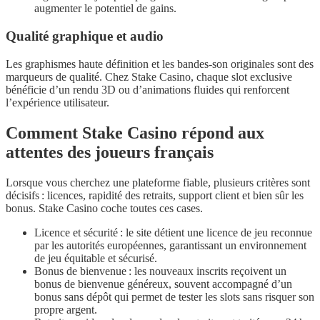
augmenter le potentiel de gains.
Qualité graphique et audio
Les graphismes haute définition et les bandes‑son originales sont des
marqueurs de qualité. Chez Stake Casino, chaque slot exclusive
bénéficie d’un rendu 3D ou d’animations fluides qui renforcent
l’expérience utilisateur.
Comment Stake Casino répond aux
attentes des joueurs français
Lorsque vous cherchez une plateforme fiable, plusieurs critères sont
décisifs : licences, rapidité des retraits, support client et bien sûr les
bonus. Stake Casino coche toutes ces cases.
Licence et sécurité : le site détient une licence de jeu reconnue
par les autorités européennes, garantissant un environnement
de jeu équitable et sécurisé.
Bonus de bienvenue : les nouveaux inscrits reçoivent un
bonus de bienvenue généreux, souvent accompagné d’un
bonus sans dépôt qui permet de tester les slots sans risquer son
propre argent.