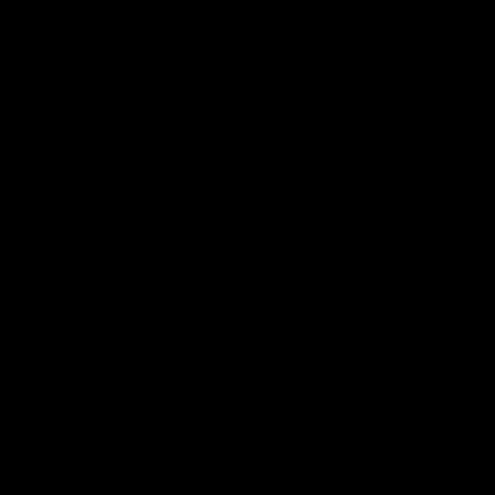
READ THE BLOG
ALL ENTRIES