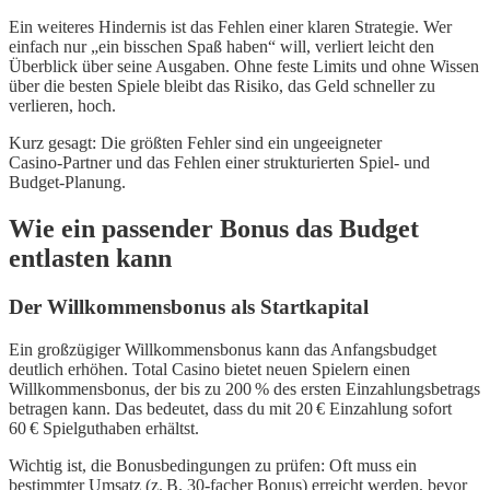
Ein weiteres Hindernis ist das Fehlen einer klaren Strategie. Wer
einfach nur „ein bisschen Spaß haben“ will, verliert leicht den
Überblick über seine Ausgaben. Ohne feste Limits und ohne Wissen
über die besten Spiele bleibt das Risiko, das Geld schneller zu
verlieren, hoch.
Kurz gesagt: Die größten Fehler sind ein ungeeigneter
Casino‑Partner und das Fehlen einer strukturierten Spiel‑ und
Budget‑Planung.
Wie ein passender Bonus das Budget
entlasten kann
Der Willkommensbonus als Startkapital
Ein großzügiger Willkommensbonus kann das Anfangsbudget
deutlich erhöhen. Total Casino bietet neuen Spielern einen
Willkommensbonus, der bis zu 200 % des ersten Einzahlungsbetrags
betragen kann. Das bedeutet, dass du mit 20 € Einzahlung sofort
60 € Spielguthaben erhältst.
Wichtig ist, die Bonusbedingungen zu prüfen: Oft muss ein
bestimmter Umsatz (z. B. 30‑facher Bonus) erreicht werden, bevor