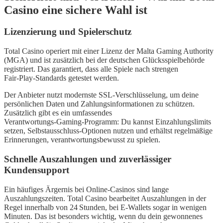
Casino eine sichere Wahl ist
Lizenzierung und Spielerschutz
Total Casino operiert mit einer Lizenz der Malta Gaming Authority
(MGA) und ist zusätzlich bei der deutschen Glücksspielbehörde
registriert. Das garantiert, dass alle Spiele nach strengen
Fair‑Play‑Standards getestet werden.
Der Anbieter nutzt modernste SSL‑Verschlüsselung, um deine
persönlichen Daten und Zahlungsinformationen zu schützen.
Zusätzlich gibt es ein umfassendes
Verantwortungs‑Gaming‑Programm: Du kannst Einzahlungslimits
setzen, Selbstausschluss‑Optionen nutzen und erhältst regelmäßige
Erinnerungen, verantwortungsbewusst zu spielen.
Schnelle Auszahlungen und zuverlässiger
Kundensupport
Ein häufiges Ärgernis bei Online‑Casinos sind lange
Auszahlungszeiten. Total Casino bearbeitet Auszahlungen in der
Regel innerhalb von 24 Stunden, bei E‑Wallets sogar in wenigen
Minuten. Das ist besonders wichtig, wenn du dein gewonnenes