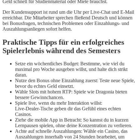
Geld schnell für Studienmaterial oder Miete brauchst.
Der Kundensupport ist rund um die Uhr per Live‑Chat und E‑Mail
erreichbar. Die Mitarbeiter sprechen fließend Deutsch und können
bei Bonusfragen, technischen Problemen oder Einzahlungs‑ und
Auszahlungsanliegen sofort helfen.
Praktische Tipps für ein erfolgreiches
Spielerlebnis während des Semesters
Setze ein wöchentliches Budget: Bestimme, wie viel du
maximal pro Woche ausgeben willst, und halte dich strikt
daran.
Nutze den Bonus ohne Einzahlung zuerst: Teste neue Spiele,
bevor du echtes Geld einsetzt.
Wähle Slots mit hohem RTP: Spiele wie Dragonia bieten
bessere Gewinnchancen.
Spiele live, wenn du mehr Interaktion willst:
Live‑Dealer‑Tische geben dir das Gefühl eines echten
Casinos.
Ziehe die mobile App in Betracht: So kannst du in kurzen
Lernpausen spielen, ohne deine Konzentration zu verlieren.
Achte auf schnelle Auszahlungen: Wähle ein Casino, das
Auszahlungen innerhalb von 24 Stunden bearbeitet, um