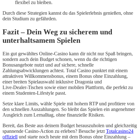
flexibel zu bleiben.
Durch diese Strategien kannst du das Spielerlebnis genießen, ohne
dein Studium zu gefährden.
Fazit – Dein Weg zu sicherem und
unterhaltsamem Spielen
Ein gut gewähltes Online‑Casino kann dir nicht nur Spaß bringen,
sondern auch dein Budget schonen, wenn du die richtigen
Bonusangebote nutzt und auf sichere, schnelle
Zahlungsabwicklungen achtest. Total Casino punktet mit einem
attraktiven Willkommensbonus, einem Bonus ohne Einzahlung,
einer breiten Spielauswahl inklusive Dragonia und
Live‑Dealer‑Tischen sowie einer mobilen Plattform, die perfekt zu
einem Studenten‑Lifestyle passt.
Setze klare Limits, wähle Spiele mit hohem RTP und profitiere von
den schnellen Auszahlungen. So bleibt das Spielen ein angenehmer
Ausgleich zum Lernalltag, ohne finanzielle Risiken.
Bereit, das Beste aus deinem Budget herauszuholen und gleichzeitig
spannende Casino‑Action zu erleben? Besuche jetzt
Totalcasino24
offiziell
und starte noch heute mit dem Bonus ohne Einzahlung –