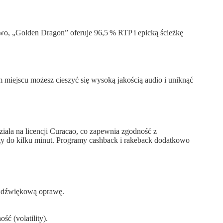
wo, „Golden Dragon” oferuje 96,5 % RTP i epicką ścieżkę
miejscu możesz cieszyć się wysoką jakością audio i uniknąć
iała na licencji Curacao, co zapewnia zgodność z
ty do kilku minut. Programy cashback i rakeback dodatkowo
ej dźwiękową oprawę.
ć (volatility).