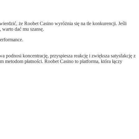
erdzić, że Roobet Casino wyróżnia się na tle konkurencji. Jeśli
 warto dać mu szansę.
performance.
podnosi koncentrację, przyspiesza reakcję i zwiększa satysfakcję z
ym metodom płatności. Roobet Casino to platforma, która łączy