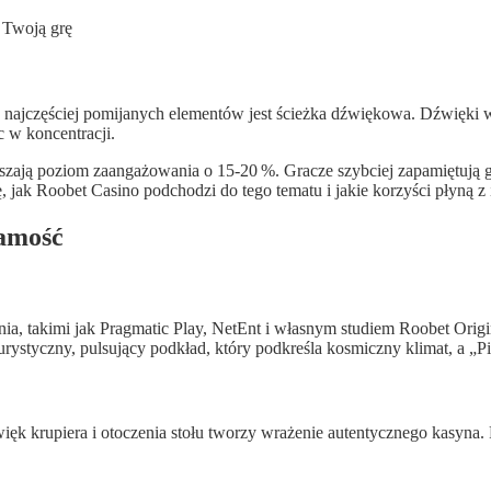
 Twoją grę
 najczęściej pomijanych elementów jest ścieżka dźwiękowa. Dźwięki w
 w koncentracji.
zają poziom zaangażowania o 15‑20 %. Gracze szybciej zapamiętują 
 jak Roobet Casino podchodzi do tego tematu i jakie korzyści płyną z 
samość
, takimi jak Pragmatic Play, NetEnt i własnym studiem Roobet Orig
ystyczny, pulsujący podkład, który podkreśla kosmiczny klimat, a „Pir
ięk krupiera i otoczenia stołu tworzy wrażenie autentycznego kasyna. 