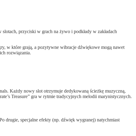
 slotach, przyciski w grach na żywo i podkłady w zakładach
gry, w które grają, a pozytywne wibracje dźwiękowe mogą nawet
ich rozwiązania.
inals. Każdy nowy slot otrzymuje dedykowaną ścieżkę muzyczną,
ate’s Treasure” gra w rytmie tradycyjnych melodii marynistycznych.
Po drugie, specjalne efekty (np. dźwięk wygranej) natychmiast