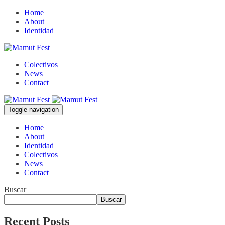
Home
About
Identidad
Colectivos
News
Contact
Toggle navigation
Home
About
Identidad
Colectivos
News
Contact
Buscar
Buscar
Recent Posts