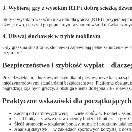
3. Wybieraj gry z wysokim RTP i dobrą ścieżką dźw
Sloty o wysokim wskaźniku zwrotu dla gracza (RTP) i przyjemnej mu
dźwiękową, co czyni go popularnym wyborem wśród doświadczonyc
4. Używaj słuchawek w trybie mobilnym
Gdy grasz na smartfonie, słuchawki zapewniają pełne zanurzenie w 
rozproszeń.
Bezpieczeństwo i szybkość wypłat – dlacze
Poza dźwiękiem, kluczowymi czynnikami przy wyborze kasyna są licen
międzynarodowymi standardami bezpieczeństwa. Platforma obsługuje 
nagradzają lojalnych graczy, a obsługa klienta dostępna 24/7 rozwią
Praktyczne wskazówki dla początkujących
Zacznij od darmowych wersji – wiele slotów w Roobet Casino
Ustal limity – zawsze ustaw dzienny budżet i limit czasu gry.
Śledź promocje – regularne bonusy, turnieje i programy lojal
Analizuj statystyki – w zakładach sportowych korzystaj z dost