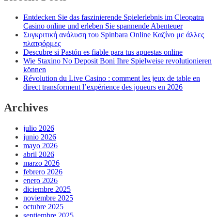
Entdecken Sie das faszinierende Spielerlebnis im Cleopatra
Casino online und erleben Sie spannende Abenteuer
Συγκριτική ανάλυση του Spinbara Online Καζίνο με άλλες
πλατφόρμες
Descubre si Pastón es fiable para tus apuestas online
Wie Staxino No Deposit Boni Ihre Spielweise revolutionieren
können
Révolution du Live Casino : comment les jeux de table en
direct transforment l’expérience des joueurs en 2026
Archives
julio 2026
junio 2026
mayo 2026
abril 2026
marzo 2026
febrero 2026
enero 2026
diciembre 2025
noviembre 2025
octubre 2025
septiembre 2025