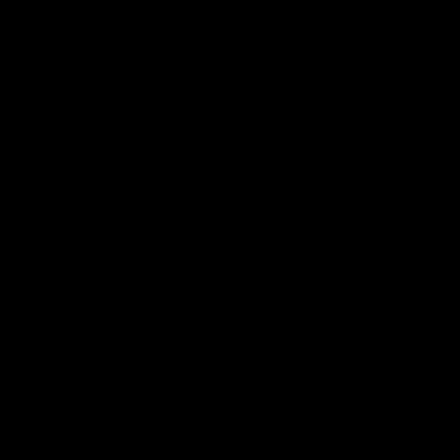
SUBMIT
READ THE BLOG