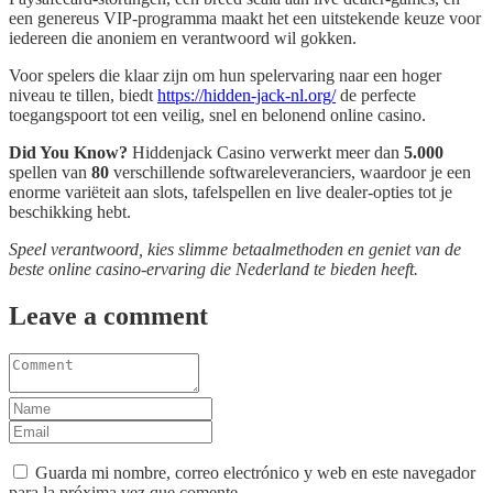
een genereus VIP‑programma maakt het een uitstekende keuze voor
iedereen die anoniem en verantwoord wil gokken.
Voor spelers die klaar zijn om hun spelervaring naar een hoger
niveau te tillen, biedt
https://hidden-jack-nl.org/
de perfecte
toegangspoort tot een veilig, snel en belonend online casino.
Did You Know?
Hiddenjack Casino verwerkt meer dan
5.000
spellen van
80
verschillende softwareleveranciers, waardoor je een
enorme variëteit aan slots, tafelspellen en live dealer‑opties tot je
beschikking hebt.
Speel verantwoord, kies slimme betaalmethoden en geniet van de
beste online casino‑ervaring die Nederland te bieden heeft.
Leave a comment
Guarda mi nombre, correo electrónico y web en este navegador
para la próxima vez que comente.