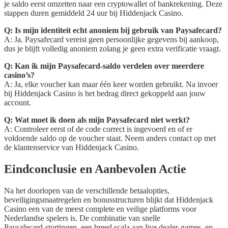
je saldo eerst omzetten naar een cryptowallet of bankrekening. Deze
stappen duren gemiddeld 24 uur bij Hiddenjack Casino.
Q: Is mijn identiteit echt anoniem bij gebruik van Paysafecard?
A: Ja. Paysafecard vereist geen persoonlijke gegevens bij aankoop,
dus je blijft volledig anoniem zolang je geen extra verificatie vraagt.
Q: Kan ik mijn Paysafecard‑saldo verdelen over meerdere
casino’s?
A: Ja, elke voucher kan maar één keer worden gebruikt. Na invoer
bij Hiddenjack Casino is het bedrag direct gekoppeld aan jouw
account.
Q: Wat moet ik doen als mijn Paysafecard niet werkt?
A: Controleer eerst of de code correct is ingevoerd en of er
voldoende saldo op de voucher staat. Neem anders contact op met
de klantenservice van Hiddenjack Casino.
Eindconclusie en Aanbevolen Actie
Na het doorlopen van de verschillende betaalopties,
beveiligingsmaatregelen en bonusstructuren blijkt dat Hiddenjack
Casino een van de meest complete en veilige platforms voor
Nederlandse spelers is. De combinatie van snelle
Paysafecard‑stortingen, een breed scala aan live dealer‑games, en