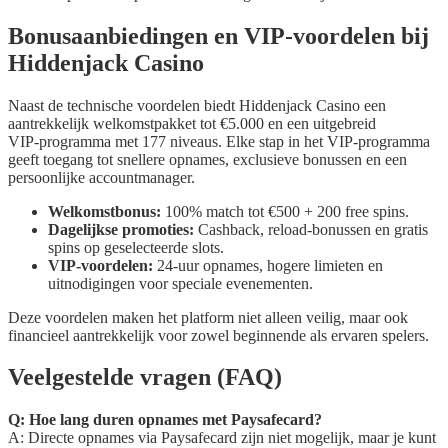
Bonusaanbiedingen en VIP‑voordelen bij
Hiddenjack Casino
Naast de technische voordelen biedt Hiddenjack Casino een
aantrekkelijk welkomstpakket tot €5.000 en een uitgebreid
VIP‑programma met 177 niveaus. Elke stap in het VIP‑programma
geeft toegang tot snellere opnames, exclusieve bonussen en een
persoonlijke accountmanager.
Welkomstbonus:
100% match tot €500 + 200 free spins.
Dagelijkse promoties:
Cashback, reload‑bonussen en gratis
spins op geselecteerde slots.
VIP‑voordelen:
24‑uur opnames, hogere limieten en
uitnodigingen voor speciale evenementen.
Deze voordelen maken het platform niet alleen veilig, maar ook
financieel aantrekkelijk voor zowel beginnende als ervaren spelers.
Veelgestelde vragen (FAQ)
Q: Hoe lang duren opnames met Paysafecard?
A: Directe opnames via Paysafecard zijn niet mogelijk, maar je kunt