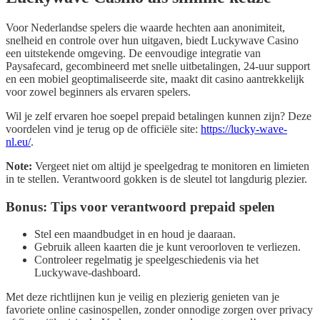
Voor Nederlandse spelers die waarde hechten aan anonimiteit,
snelheid en controle over hun uitgaven, biedt Luckywave Casino
een uitstekende omgeving. De eenvoudige integratie van
Paysafecard, gecombineerd met snelle uitbetalingen, 24‑uur support
en een mobiel geoptimaliseerde site, maakt dit casino aantrekkelijk
voor zowel beginners als ervaren spelers.
Wil je zelf ervaren hoe soepel prepaid betalingen kunnen zijn? Deze
voordelen vind je terug op de officiële site:
https://lucky-wave-
nl.eu/
.
Note:
Vergeet niet om altijd je speelgedrag te monitoren en limieten
in te stellen. Verantwoord gokken is de sleutel tot langdurig plezier.
Bonus: Tips voor verantwoord prepaid spelen
Stel een maandbudget in en houd je daaraan.
Gebruik alleen kaarten die je kunt veroorloven te verliezen.
Controleer regelmatig je speelgeschiedenis via het
Luckywave‑dashboard.
Met deze richtlijnen kun je veilig en plezierig genieten van je
favoriete online casinospellen, zonder onnodige zorgen over privacy