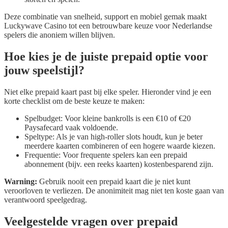
Deze combinatie van snelheid, support en mobiel gemak maakt
Luckywave Casino tot een betrouwbare keuze voor Nederlandse
spelers die anoniem willen blijven.
Hoe kies je de juiste prepaid optie voor
jouw speelstijl?
Niet elke prepaid kaart past bij elke speler. Hieronder vind je een
korte checklist om de beste keuze te maken:
Spelbudget: Voor kleine bankrolls is een €10 of €20
Paysafecard vaak voldoende.
Speltype: Als je van high‑roller slots houdt, kun je beter
meerdere kaarten combineren of een hogere waarde kiezen.
Frequentie: Voor frequente spelers kan een prepaid
abonnement (bijv. een reeks kaarten) kostenbesparend zijn.
Warning:
Gebruik nooit een prepaid kaart die je niet kunt
veroorloven te verliezen. De anonimiteit mag niet ten koste gaan van
verantwoord speelgedrag.
Veelgestelde vragen over prepaid