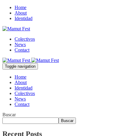
Home
About
Identidad
Colectivos
News
Contact
Toggle navigation
Home
About
Identidad
Colectivos
News
Contact
Buscar
Buscar
Recent Posts