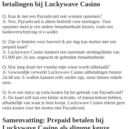
betalingen bij Luckywave Casino
Q: Kan ik met een Paysafecard ook winsten opnemen?
A: Nee, Paysafecard is alleen bedoeld voor stortingen. Voor
opnames moet je een andere betaalmethode kiezen, zoals een
bankoverschrijving of e‑wallet.
Q: Zijn er limieten voor hoeveel ik per dag kan storten met een
prepaid kaart?
A: Luckywave Casino hanteert een maximale stortingslimiet van
€5.000 per 24 uur, ongeacht de gebruikte betaalmethode.
Q: Hoe lang duurt het voordat mijn winst wordt uitbetaald?
A: Gewoonlijk verwerkt Luckywave Casino uitbetalingen binnen
24‑48 uur. E‑wallets kunnen zelfs sneller zijn, soms binnen enkele
uren.
Q: Is er een risico op extra kosten bij het gebruik van Paysafecard?
A: De kaart zelf kan een kleine activatie‑ of transactiekost hebben,
afhankelijk van waar je hem koopt. Luckywave Casino rekent geen
extra kosten voor het storten met Paysafecard.
Samenvatting: Prepaid betalen bij
Luckywave Casino als slimme keuze