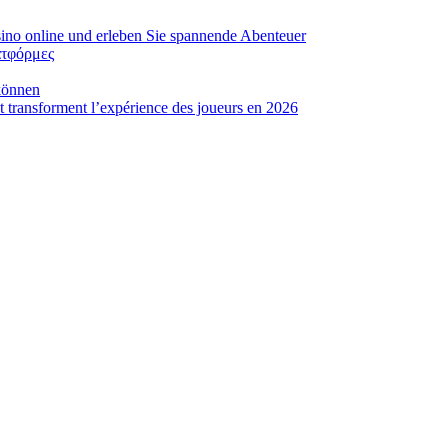
sino online und erleben Sie spannende Abenteuer
ατφόρμες
können
t transforment l’expérience des joueurs en 2026