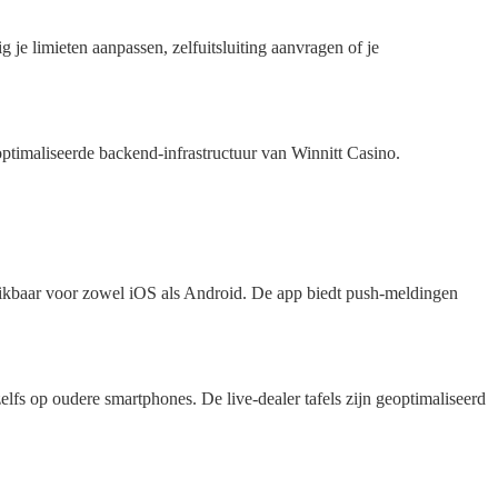
je limieten aanpassen, zelfuitsluiting aanvragen of je
ptimaliseerde backend‑infrastructuur van Winnitt Casino.
schikbaar voor zowel iOS als Android. De app biedt push‑meldingen
lfs op oudere smartphones. De live‑dealer tafels zijn geoptimaliseerd