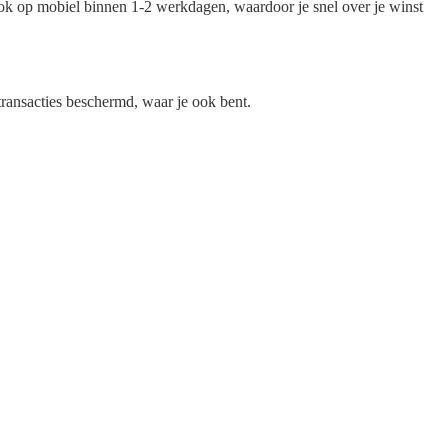
ook op mobiel binnen 1‑2 werkdagen, waardoor je snel over je winst
transacties beschermd, waar je ook bent.