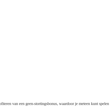
profiteren van een geen‑stortingsbonus, waardoor je meteen kunt spelen