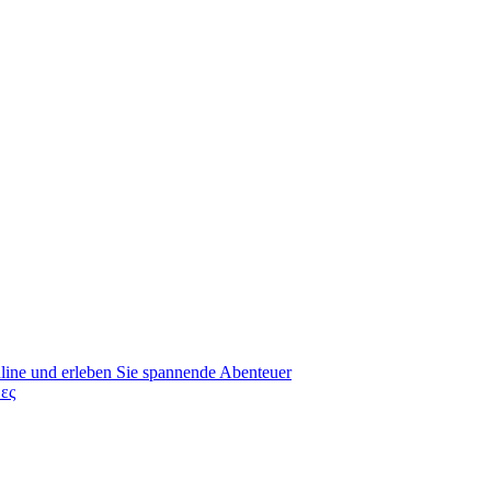
nline und erleben Sie spannende Abenteuer
μες