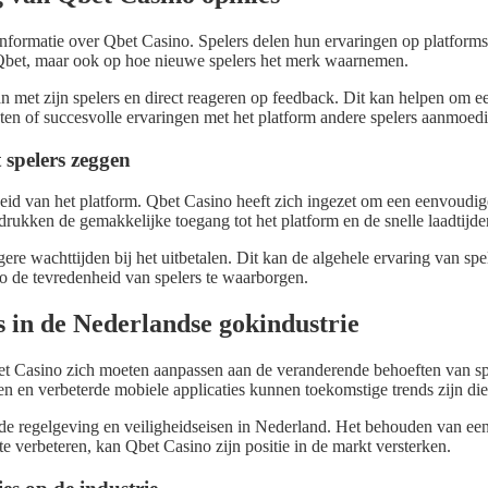
informatie over Qbet Casino. Spelers delen hun ervaringen op platforms
n Qbet, maar ook op hoe nieuwe spelers het merk waarnemen.
aan met zijn spelers en direct reageren op feedback. Dit kan helpen om
ten of succesvolle ervaringen met het platform andere spelers aanmoed
 spelers zeggen
heid van het platform. Qbet Casino heeft zich ingezet om een eenvoudig
drukken de gemakkelijke toegang tot het platform en de snelle laadtijde
ere wachttijden bij het uitbetalen. Dit kan de algehele ervaring van sp
zo de tevredenheid van spelers te waarborgen.
s in de Nederlandse gokindustrie
t Casino zich moeten aanpassen aan de veranderende behoeften van spel
n en verbeterde mobiele applicaties kunnen toekomstige trends zijn die 
 de regelgeving en veiligheidseisen in Nederland. Het behouden van een 
te verbeteren, kan Qbet Casino zijn positie in de markt versterken.