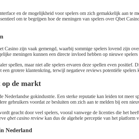
nterface en de mogelijkheid voor spelers om zich gemakkelijk aan te me
ssentieel om te begrijpen hoe de meningen van spelers over Qbet Casino
en
et Casino zijn vaak gemengd, waarbij sommige spelers lovend zijn over 
Dergelijke meningen kunnen een directe invloed hebben op nieuwe speler
dealer spellen, maar niet alle spelers ervaren deze spellen even positief
 een grotere klantenkring, terwijl negatieve reviews potentiële spelers
t op de markt
de Nederlandse gokindustrie. Een sterke reputatie kan leiden tot meer s
dere gebruikers voordat ze besluiten om zich aan te melden bij een nieu
dt geacht door veel spelers, vooral vanwege de licenties die het heeft 
ieve
qbet casino review
kan dus de algehele perceptie van het platform v
 in Nederland