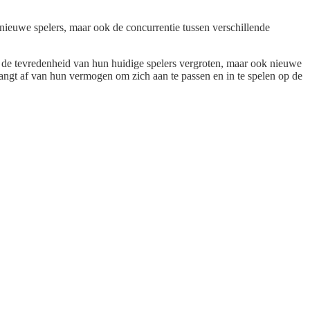
nieuwe spelers, maar ook de concurrentie tussen verschillende
en de tevredenheid van hun huidige spelers vergroten, maar ook nieuwe
angt af van hun vermogen om zich aan te passen en in te spelen op de