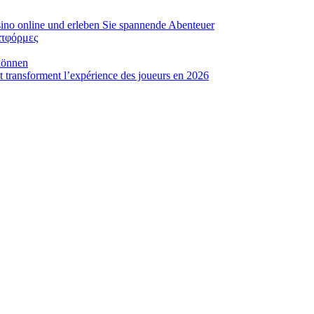
sino online und erleben Sie spannende Abenteuer
ατφόρμες
können
t transforment l’expérience des joueurs en 2026