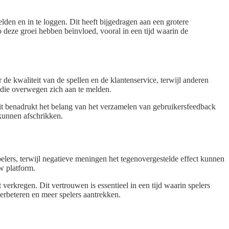
lden en in te loggen. Dit heeft bijgedragen aan een grotere
 deze groei hebben beïnvloed, vooral in een tijd waarin de
de kwaliteit van de spellen en de klantenservice, terwijl anderen
s die overwegen zich aan te melden.
. Dit benadrukt het belang van het verzamelen van gebruikersfeedback
 kunnen afschrikken.
pelers, terwijl negatieve meningen het tegenovergestelde effect kunnen
w platform.
verkregen. Dit vertrouwen is essentieel in een tijd waarin spelers
erbeteren en meer spelers aantrekken.