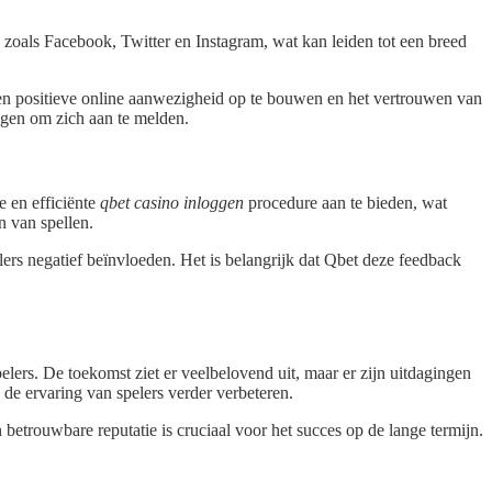
 zoals Facebook, Twitter en Instagram, wat kan leiden tot een breed
 een positieve online aanwezigheid op te bouwen en het vertrouwen van
igen om zich aan te melden.
e en efficiënte
qbet casino inloggen
procedure aan te bieden, wat
n van spellen.
elers negatief beïnvloeden. Het is belangrijk dat Qbet deze feedback
ers. De toekomst ziet er veelbelovend uit, maar er zijn uitdagingen
de ervaring van spelers verder verbeteren.
betrouwbare reputatie is cruciaal voor het succes op de lange termijn.