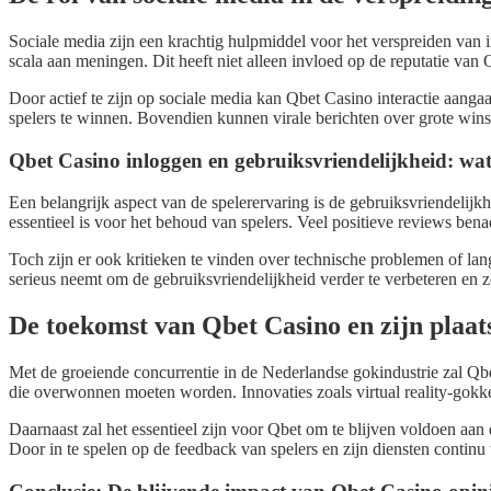
Sociale media zijn een krachtig hulpmiddel voor het verspreiden van 
scala aan meningen. Dit heeft niet alleen invloed op de reputatie va
Door actief te zijn op sociale media kan Qbet Casino interactie aang
spelers te winnen. Bovendien kunnen virale berichten over grote wins
Qbet Casino inloggen en gebruiksvriendelijkheid: wat
Een belangrijk aspect van de spelerervaring is de gebruiksvriendelijk
essentieel is voor het behoud van spelers. Veel positieve reviews bena
Toch zijn er ook kritieken te vinden over technische problemen of lang
serieus neemt om de gebruiksvriendelijkheid verder te verbeteren en 
De toekomst van Qbet Casino en zijn plaat
Met de groeiende concurrentie in de Nederlandse gokindustrie zal Qbe
die overwonnen moeten worden. Innovaties zoals virtual reality-gokke
Daarnaast zal het essentieel zijn voor Qbet om te blijven voldoen aan
Door in te spelen op de feedback van spelers en zijn diensten continu 