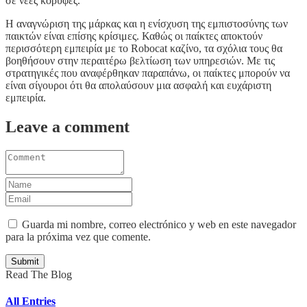
σε νέες κορυφές.
Η αναγνώριση της μάρκας και η ενίσχυση της εμπιστοσύνης των
παικτών είναι επίσης κρίσιμες. Καθώς οι παίκτες αποκτούν
περισσότερη εμπειρία με το Robocat καζίνο, τα σχόλια τους θα
βοηθήσουν στην περαιτέρω βελτίωση των υπηρεσιών. Με τις
στρατηγικές που αναφέρθηκαν παραπάνω, οι παίκτες μπορούν να
είναι σίγουροι ότι θα απολαύσουν μια ασφαλή και ευχάριστη
εμπειρία.
Leave a comment
Guarda mi nombre, correo electrónico y web en este navegador
para la próxima vez que comente.
Submit
Read The Blog
All Entries