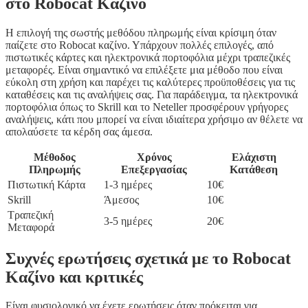
στο Robocat Καζίνο
Η επιλογή της σωστής μεθόδου πληρωμής είναι κρίσιμη όταν
παίζετε στο Robocat καζίνο. Υπάρχουν πολλές επιλογές, από
πιστωτικές κάρτες και ηλεκτρονικά πορτοφόλια μέχρι τραπεζικές
μεταφορές. Είναι σημαντικό να επιλέξετε μια μέθοδο που είναι
εύκολη στη χρήση και παρέχει τις καλύτερες προϋποθέσεις για τις
καταθέσεις και τις αναλήψεις σας. Για παράδειγμα, τα ηλεκτρονικά
πορτοφόλια όπως το Skrill και το Neteller προσφέρουν γρήγορες
αναλήψεις, κάτι που μπορεί να είναι ιδιαίτερα χρήσιμο αν θέλετε να
απολαύσετε τα κέρδη σας άμεσα.
Μέθοδος
Χρόνος
Ελάχιστη
Πληρωμής
Επεξεργασίας
Κατάθεση
Πιστωτική Κάρτα
1-3 ημέρες
10€
Skrill
Άμεσος
10€
Τραπεζική
3-5 ημέρες
20€
Μεταφορά
Συχνές ερωτήσεις σχετικά με το Robocat
Καζίνο και κριτικές
Είναι φυσιολογικό να έχετε ερωτήσεις όταν πρόκειται για