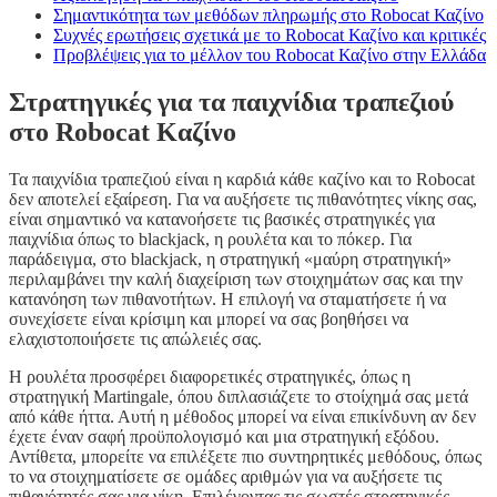
Σημαντικότητα των μεθόδων πληρωμής στο Robocat Καζίνο
Συχνές ερωτήσεις σχετικά με το Robocat Καζίνο και κριτικές
Προβλέψεις για το μέλλον του Robocat Καζίνο στην Ελλάδα
Στρατηγικές για τα παιχνίδια τραπεζιού
στο Robocat Καζίνο
Τα παιχνίδια τραπεζιού είναι η καρδιά κάθε καζίνο και το Robocat
δεν αποτελεί εξαίρεση. Για να αυξήσετε τις πιθανότητες νίκης σας,
είναι σημαντικό να κατανοήσετε τις βασικές στρατηγικές για
παιχνίδια όπως το blackjack, η ρουλέτα και το πόκερ. Για
παράδειγμα, στο blackjack, η στρατηγική «μαύρη στρατηγική»
περιλαμβάνει την καλή διαχείριση των στοιχημάτων σας και την
κατανόηση των πιθανοτήτων. Η επιλογή να σταματήσετε ή να
συνεχίσετε είναι κρίσιμη και μπορεί να σας βοηθήσει να
ελαχιστοποιήσετε τις απώλειές σας.
Η ρουλέτα προσφέρει διαφορετικές στρατηγικές, όπως η
στρατηγική Martingale, όπου διπλασιάζετε το στοίχημά σας μετά
από κάθε ήττα. Αυτή η μέθοδος μπορεί να είναι επικίνδυνη αν δεν
έχετε έναν σαφή προϋπολογισμό και μια στρατηγική εξόδου.
Αντίθετα, μπορείτε να επιλέξετε πιο συντηρητικές μεθόδους, όπως
το να στοιχηματίσετε σε ομάδες αριθμών για να αυξήσετε τις
πιθανότητές σας για νίκη. Επιλέγοντας τις σωστές στρατηγικές,