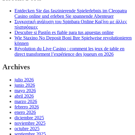
Entdecken Sie das faszinierende Spielerlebnis im Cleopatra
Casino online und erleben Sie spannende Abenteuer
Συγκριτική ανάλυση του Spinbara Online Καζίνο με άλλες
πλατφόρμες
Descubre si Pastón es fiable para tus apuestas online
Wie Staxino No Deposit Boni Ihre Spielweise revolutionieren
können
Révolution du Live Casino : comment les jeux de table en
direct transforment l’expérience des joueurs en 2026
Archives
julio 2026
junio 2026
mayo 2026
abril 2026
marzo 2026
febrero 2026
enero 2026
diciembre 2025
noviembre 2025
octubre 2025
septiembre 2025