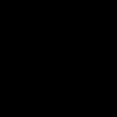
SUBMIT
READ THE BLOG
ALL ENTRIES