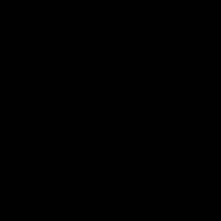
SUBMIT
READ THE BLOG