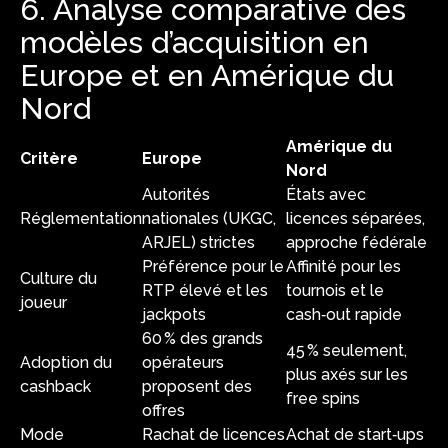
6. Analyse comparative des
modèles d’acquisition en
Europe et en Amérique du
Nord
Amérique du
Critère
Europe
Nord
Autorités
États avec
Réglementation
nationales (UKGC,
licences séparées,
ARJEL) strictes
approche fédérale
Préférence pour le
Affinité pour les
Culture du
RTP élevé et les
tournois et le
joueur
jackpots
cash‑out rapide
60 % des grands
45 % seulement,
Adoption du
opérateurs
plus axés sur les
cashback
proposent des
free spins
offres
Mode
Rachat de licences
Achat de start‑ups