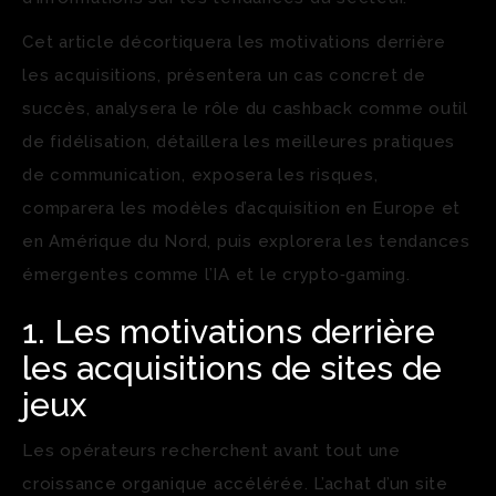
Cet article décortiquera les motivations derrière
les acquisitions, présentera un cas concret de
succès, analysera le rôle du cashback comme outil
de fidélisation, détaillera les meilleures pratiques
de communication, exposera les risques,
comparera les modèles d’acquisition en Europe et
en Amérique du Nord, puis explorera les tendances
émergentes comme l’IA et le crypto‑gaming.
1. Les motivations derrière
les acquisitions de sites de
jeux
Les opérateurs recherchent avant tout une
croissance organique accélérée. L’achat d’un site