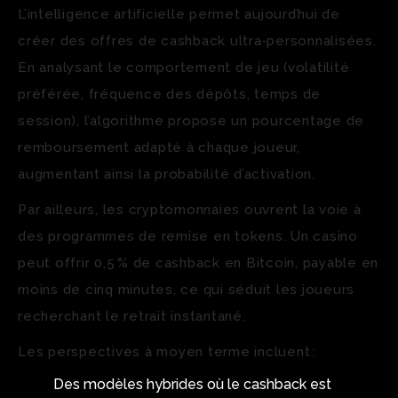
L’intelligence artificielle permet aujourd’hui de
créer des offres de cashback ultra‑personnalisées.
En analysant le comportement de jeu (volatilité
préférée, fréquence des dépôts, temps de
session), l’algorithme propose un pourcentage de
remboursement adapté à chaque joueur,
augmentant ainsi la probabilité d’activation.
Par ailleurs, les cryptomonnaies ouvrent la voie à
des programmes de remise en tokens. Un casino
peut offrir 0,5 % de cashback en Bitcoin, payable en
moins de cinq minutes, ce qui séduit les joueurs
recherchant le retrait instantané.
Les perspectives à moyen terme incluent :
Des modèles hybrides où le cashback est