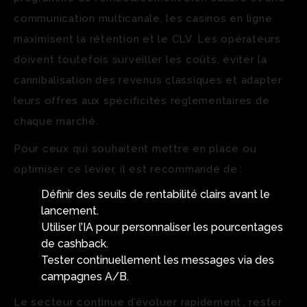
communication multicanale, les casinos en ligne
maximisent la rétention et le CLV. Les opérateurs
doivent toutefois surveiller les coûts, éviter la
cannibalisation des revenus classiques et adapter
leurs offres aux spécificités réglementaires de
chaque marché.
Pour ceux qui souhaitent mettre en place ou
optimiser ce levier, il est recommandé de :
Définir des seuils de rentabilité clairs avant le
lancement.
Utiliser l’IA pour personnaliser les pourcentages
de cashback.
Tester continuellement les messages via des
campagnes A/B.
Le secteur continue d’évoluer rapidement ; rester