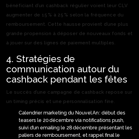
bénéficiant d’un cashback régulier voient leur CLV
augmenter de 15 % à 25 % selon la fréquence du
remboursement. Cette hausse provient d’une plus
grande propension à déposer de nouveaux fonds et
à jouer sur des lignes de paiement multiples.
4. Stratégies de
communication autour du
cashback pendant les fêtes
Le succès d’une campagne de cashback repose sur
un timing précis et une personnalisation fine.
Calendrier marketing du Nouvel An : début des
teasers le 20 décembre via notifications push,
suivi d’un emailing le 28 décembre présentant les
paliers de remboursement, et rappel final le