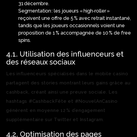
31 décembre.
Segmentation : les joueurs « high‑roller »
reçoivent une offre de 5 % avec retrait instantané,
tandis que les joueurs occasionnels voient une
proposition de 1 % accompagnée de 10 % de free
spins.
4.1. Utilisation des influenceurs et
des réseaux sociaux
Les influenceurs spécialisés dans le mobile casino
partagent des stories montrant leurs gains grâce au
cashback, créant ainsi une preuve sociale. Les
hashtags #CashbackFête et #NouvelAnCasino
génèrent en moyenne 12 % d’engagement
supplémentaire sur Twitter et Instagram.
4.2. Optimisation des pages