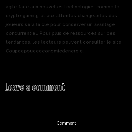
agile face aux nouvelles technologies comme le
crypto‑gaming et aux attentes changeantes des
joueurs sera la clé pour conserver un avantage
concurrentiel. Pour plus de ressources sur ces
tendances, les lecteurs peuvent consulter le site
Coupdepouceeconomiedenergie.
Leave a comment