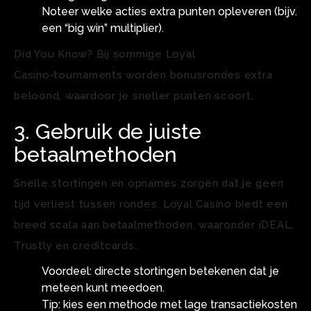
Noteer welke acties extra punten opleveren (bijv.
een “big win” multiplier).
Did You Know? Bij sommige Loyal
Casino‑tournaments worden bonusrondes extra
beloond, waardoor je sneller punten scoort.
3. Gebruik de juiste
betaalmethoden
Snelle stortingen en opnames zorgen dat je geen
tijd verliest tussen rondes. Loyal Casino biedt een
breed scala aan betaalmethoden, waaronder iDEAL,
Trustly en creditcards.
Voordeel: directe stortingen betekenen dat je
meteen kunt meedoen.
Tip: kies een methode met lage transactiekosten