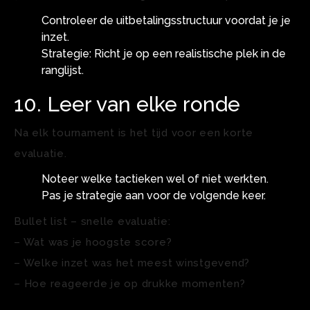
Controleer de uitbetalingsstructuur voordat je je
inzet.
Strategie: Richt je op een realistische plek in de
ranglijst.
10. Leer van elke ronde
Na elk tournament is het tijd voor een korte
evaluatie.
Noteer welke tactieken wel of niet werkten.
Pas je strategie aan voor de volgende keer.
Bullet list – snelle evaluatie:
– Wat was je hoogste score?
– Welke inzet was het meest winstgevend?
– Hoe reageerde je op drukke momenten?