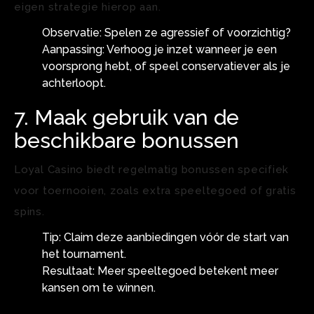
eigen strategie hierop aan.
Observatie: Spelen ze agressief of voorzichtig?
Aanpassing: Verhoog je inzet wanneer je een
voorsprong hebt, of speel conservatiever als je
achterloopt.
7. Maak gebruik van de
beschikbare bonussen
Loyal Casino biedt regelmatig bonussen specifiek
voor toernooien, zoals extra speeltegoed of gratis
spins.
Tip: Claim deze aanbiedingen vóór de start van
het tournament.
Resultaat: Meer speeltegoed betekent meer
kansen om te winnen.