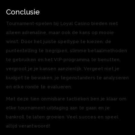
Conclusie
Tournament‑spelen bij Loyal Casino bieden niet
alleen adrenaline, maar ook de kans op mooie
winst. Door het juiste speltype te kiezen, de
puntentelling te begrijpen, slimme betaalmethoden
te gebruiken en het VIP‑programma te benutten,
vergroot je je kansen aanzienlijk. Vergeet niet je
budget te bewaken, je tegenstanders te analyseren
en elke ronde te evalueren.
Met deze tien onmisbare tactieken ben je klaar om
elke tournament‑uitdaging aan te gaan en je
bankroll te laten groeien. Veel succes en speel
altijd verantwoord!